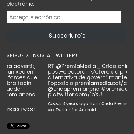
electrònic.
Adreça
electrònica
Subscriure's
SEGUEIX-NOS A TWITTER!
RT
@PremiaMedia_
Crida anima l’escenari
post-electoral i s’ofereix a propiciar “una
alternativa de govern” mantenint-se a
l’oposició
premiamedia.cat/crid…
@cridapremianenc
#premiademar
pic.twitter.com/1oXU…
About 3 years ago
from
Crida Premianenca's Twitter
via
Twitter for Android