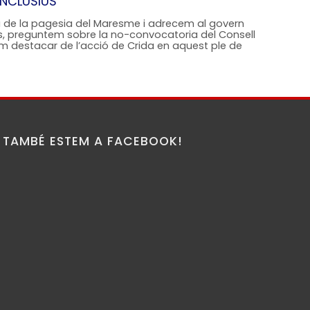
INCLUSIUS
a de la pagesia del Maresme i adrecem al govern
us, preguntem sobre la no-convocatoria del Consell
em destacar de l’acció de Crida en aquest ple de
TAMBÉ ESTEM A FACEBOOK!