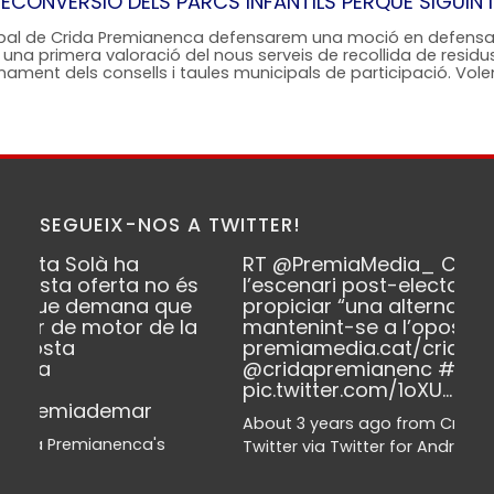
ECONVERSIÓ DELS PARCS INFANTILS PERQUÈ SIGUIN 
nicipal de Crida Premianenca defensarem una moció en defens
una primera valoració del nous serveis de recollida de resid
ament dels consells i taules municipals de participació. Vol
SEGUEIX-NOS A TWITTER!
ha
RT
@PremiaMedia_
Crida anima
ta no és
l’escenari post-electoral i s’ofereix a
ana que
propiciar “una alternativa de govern”
or de la
mantenint-se a l’oposició
premiamedia.cat/crid…
@cridapremianenc
#premiademar
pic.twitter.com/1oXU…
mar
About 3 years ago
from
Crida Premianenca's
nca's
Twitter
via
Twitter for Android