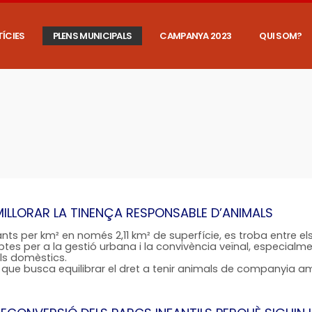
ÍCIES
PLENS MUNICIPALS
CAMPANYA 2023
QUI SOM?
MILLORAR LA TINENÇA RESPONSABLE D’ANIMALS
ants per km² en només 2,11 km² de superfície, es troba entre
 per a la gestió urbana i la convivència veïnal, especialmen
ls domèstics.
ue busca equilibrar el dret a tenir animals de companyia amb