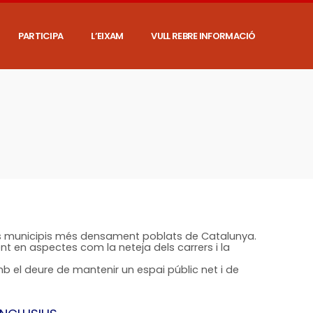
PARTICIPA
L’EIXAM
VULL REBRE INFORMACIÓ
 els municipis més densament poblats de Catalunya.
t en aspectes com la neteja dels carrers i la
 el deure de mantenir un espai públic net i de