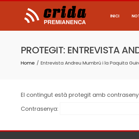
Skip
to
content
INICI
NOT
PROTEGIT: ENTREVISTA AN
Home
Entrevista Andreu Mumbrú i la Paquita Gui
El contingut està protegit amb contrasenya
Contrasenya: