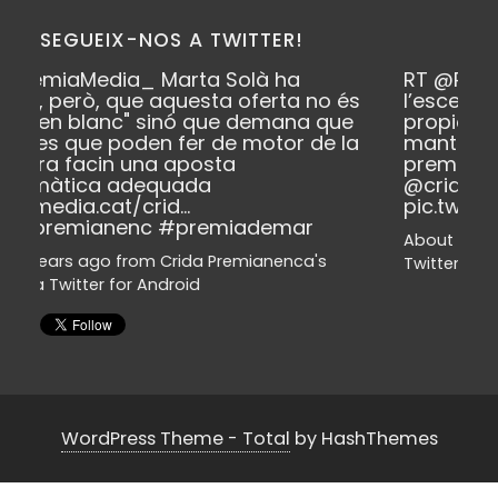
SEGUEIX-NOS A TWITTER!
dia_
Marta Solà ha
RT
@PremiaMedia_
C
 que aquesta oferta no és
l’escenari post-electo
nc" sinó que demana que
propiciar “una altern
poden fer de motor de la
mantenint-se a l’opo
 una aposta
premiamedia.cat/cri
 adequada
@cridapremianenc
t/crid…
pic.twitter.com/1oXU
nenc
#premiademar
About 3 years ago
from
C
from
Crida Premianenca's
Twitter
via
Twitter for And
for Android
WordPress Theme - Total
by HashThemes