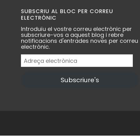
SUBSCRIU AL BLOC PER CORREU
ELECTRÒNIC
RT
@PremiaMe
advertit, però,
Introduïu el vostre correu electrònic per
"un xec en bla
subscriure-vos a aquest blog i rebre
les forces que 
notificacions d'entrades noves per correu
maniobra facin
electrònic.
programàtica
Adreça
premiamedia.ca
electrònica
@cridapremia
About 3 years ago
Subscriure's
Twitter
via
Twitter 