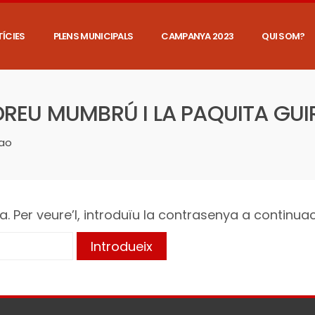
ÍCIES
PLENS MUNICIPALS
CAMPANYA 2023
QUI SOM?
DREU MUMBRÚ I LA PAQUITA GU
rao
. Per veure’l, introduïu la contrasenya a continuac