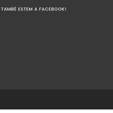
TAMBÉ ESTEM A FACEBOOK!
rida anima
ral i s’ofereix a
ativa de govern”
sició
d…
#premiademar
…
rida Premianenca's
roid