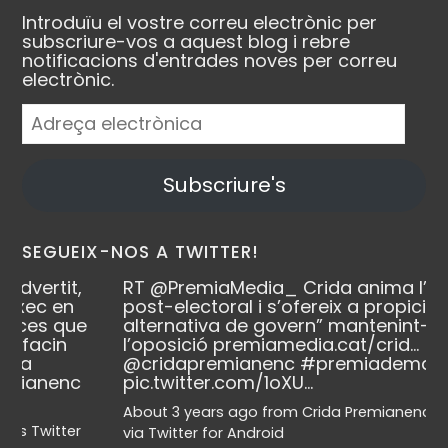
Introduïu el vostre correu electrònic per
subscriure-vos a aquest blog i rebre
notificacions d'entrades noves per correu
electrònic.
Adreça
electrònica
Subscriure's
SEGUEIX-NOS A TWITTER!
RT
@PremiaMedia_
Crida anima l’escenari
post-electoral i s’ofereix a propiciar “una
alternativa de govern” mantenint-se a
l’oposició
premiamedia.cat/crid…
@cridapremianenc
#premiademar
pic.twitter.com/1oXU…
About 3 years ago
from
Crida Premianenca's Twitter
via
Twitter for Android