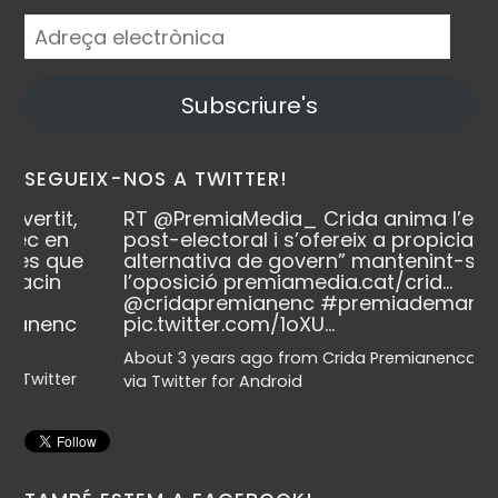
Adreça
electrònica
Subscriure's
SEGUEIX-NOS A TWITTER!
RT
@PremiaMedia_
Crida anima l’escenari
post-electoral i s’ofereix a propiciar “una
alternativa de govern” mantenint-se a
l’oposició
premiamedia.cat/crid…
@cridapremianenc
#premiademar
pic.twitter.com/1oXU…
About 3 years ago
from
Crida Premianenca's Twitter
via
Twitter for Android