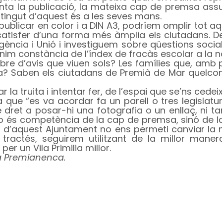
enta la publicació, la mateixa cap de premsa ass
ntingut d’aquest és a les seves mans.
ublicar en color i a DIN A3, podríem omplir tot a
atisfer d’una forma més àmplia els ciutadans. 
gència i Unió i investiguem sobre qüestions socia
Tenim constància de l’índex de fracàs escolar a la n
bre d’avis que viuen sols? Les famílies que, amb
a? Saben els ciutadans de Premià de Mar quelco
la truita i intentar fer, de l’espai que se’ns cede
ja que “es va acordar fa un parell o tres legislat
 dret a posar-hi una fotografia o un enllaç, ni ta
no és competència de la cap de premsa, sinó de l
ia d’aquest Ajuntament no ens permeti canviar la 
tractés, seguirem utilitzant de la millor maner
r un Vila Primilia millor.
da Premianenca.