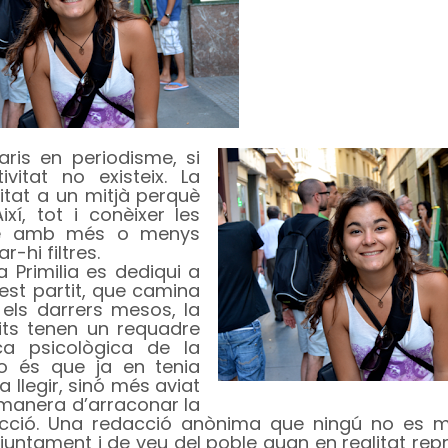
aris en periodisme, si
vitat no existeix. La
itat a un mitjà perquè
ixí, tot i conèixer les
 que amb més o menys
hi filtres.
a Primilia es dediqui a
st partit, que camina
n els darrers mesos, la
tits tenen un requadre
ca psicològica de la
no és que ja en tenia
 llegir, sinó més aviat
l manera d’arraconar la
edacció. Una redacció anònima que ningú no es 
untament i de veu del poble quan en realitat rep