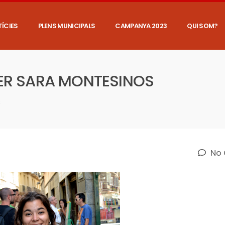
ÍCIES
PLENS MUNICIPALS
CAMPANYA 2023
QUI SOM?
, PER SARA MONTESINOS
s
No