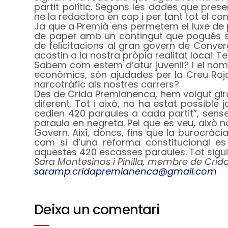
partit polític. Segons les dades que pres
ne la redactora en cap i per tant tot el co
Ja que a Premià ens permetem el luxe de p
de paper amb un contingut que pogués s
de felicitacions al gran govern de Conver
acostin a la nostra pròpia realitat local. 
Sabem com estem d’atur juvenil? I el nom
econòmics, són ajudades per la Creu Roj
narcotràfic als nostres carrers?
Des de Crida Premianenca, hem volgut girar 
diferent. Tot i això, no ha estat possible 
cedien 420 paraules a cada partit”, sense
paraula en negreta. Pel que es veu, això 
Govern. Així, doncs, fins que la burocràc
com si d’una reforma constitucional es 
aquestes 420 escasses paraules. Tot sigui pe
Sara Montesinos i Pinilla, membre de Cri
saramp.cridapremianenca@gmail.com
Deixa un comentari