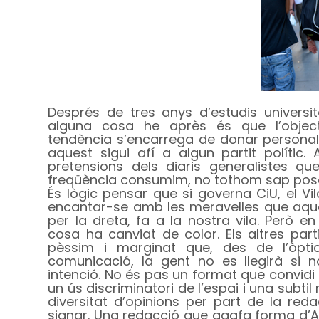
Després de tres anys d’estudis universit
alguna cosa he après és que l’objecti
tendència s’encarrega de donar personal
aquest sigui afí a algun partit polític. A
pretensions dels diaris generalistes
freqüència consumim, no tothom sap posar-
És lògic pensar que si governa CiU, el Vil
encantar-se amb les meravelles que aque
per la dreta, fa a la nostra vila. Però e
cosa ha canviat de color. Els altres par
pèssim i marginat que, des de l’òpti
comunicació, la gent no es llegirà si 
intenció. No és pas un format que convidi a
un ús discriminatori de l’espai i una subti
diversitat d’opinions per part de la r
signar. Una redacció que agafa forma d’Aj