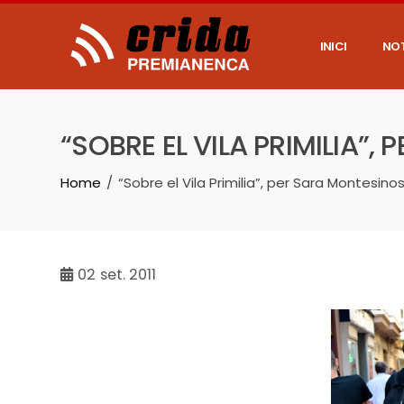
Skip
to
content
INICI
NOT
“SOBRE EL VILA PRIMILIA”
Home
“Sobre el Vila Primilia”, per Sara Montesino
02
set. 2011