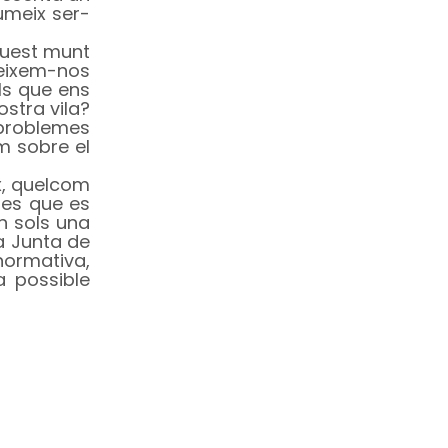
umeix ser-
quest munt
Deixem-nos
ls que ens
ostra vila?
 problemes
m sobre el
ix, quelcom
ures que es
n sols una
a Junta de
normativa,
a possible