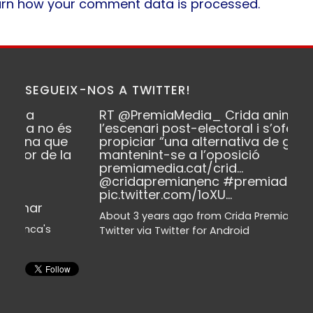
arn how your comment data is processed.
SEGUEIX-NOS A TWITTER!
RT
@PremiaMedia_
Crida anima
l’escenari post-electoral i s’ofereix a
propiciar “una alternativa de govern”
mantenint-se a l’oposició
premiamedia.cat/crid…
@cridapremianenc
#premiademar
pic.twitter.com/1oXU…
About 3 years ago
from
Crida Premianenca's
Twitter
via
Twitter for Android