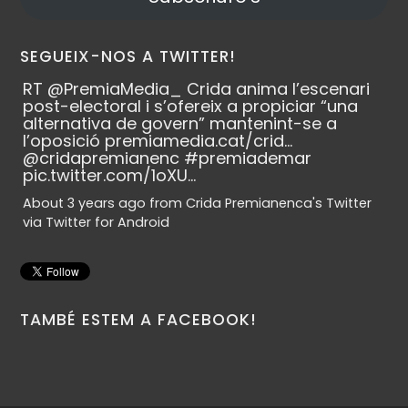
SEGUEIX-NOS A TWITTER!
RT
@PremiaMedia_
Crida anima l’escenari
post-electoral i s’ofereix a propiciar “una
alternativa de govern” mantenint-se a
l’oposició
premiamedia.cat/crid…
@cridapremianenc
#premiademar
pic.twitter.com/1oXU…
About 3 years ago
from
Crida Premianenca's Twitter
via
Twitter for Android
TAMBÉ ESTEM A FACEBOOK!