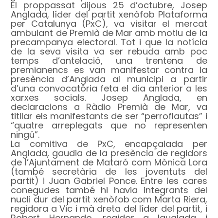
El proppassat dijous 25 d’octubre, Josep
Anglada, líder del partit xenòfob Plataforma
per Catalunya (PxC), va visitar el mercat
ambulant de Premià de Mar amb motiu de la
precampanya electoral. Tot i que la notícia
de la seva visita va ser rebuda amb poc
temps d’antelació, una trentena de
premianencs es van manifestar contra la
presència d’Anglada al municipi a partir
d’una convocatòria feta el dia anterior a les
xarxes socials. Josep Anglada, en
declaracions a Ràdio Premià de Mar, va
titllar els manifestants de ser “perroflautas” i
“quatre arreplegats que no representen
ningú”.
La comitiva de PxC, encapçalada per
Anglada, gaudia de la presència de regidors
de l’Ajuntament de Mataró com Mònica Lora
(també secretària de les joventuts del
partit) i Juan Gabriel Ponce. Entre les cares
conegudes també hi havia integrants del
nucli dur del partit xenòfob com Marta Riera,
regidora a Vic i mà dreta del líder del partit, i
Robert Hernando, regidor a Igualada i