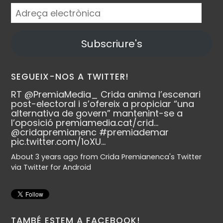
Adreça
electrònica
Subscriure's
SEGUEIX-NOS A TWITTER!
RT
@PremiaMedia_
Crida anima l’escenari
post-electoral i s’ofereix a propiciar “una
alternativa de govern” mantenint-se a
l’oposició
premiamedia.cat/crid…
@cridapremianenc
#premiademar
pic.twitter.com/1oXU…
About 3 years ago
from
Crida Premianenca's Twitter
via
Twitter for Android
TAMBÉ ESTEM A FACEBOOK!