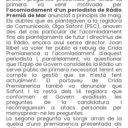
primera va venir motivada per
l’acomiadament d’un periodista de Ràdio
Premià de Mar
anunciat a principis de maig.
Els dubtes que es plantejaven a la regidora
de Comunicació, Olga Safont (PSC), anaven
des del cas particular de l’acomiadament
fins als plantejaments de futur i directrius de
la Ràdio, encara avui sense director. Joan
Ribet va voler fer públic el rebuig de Crida
Premianenca a l’acomiadament d’aquest
periodista i, paral·lelament, va qüestionar
que l’Equip de Govern considerés la Ràdio un
servei públic de primera necessitat tenint en
compte la gestió que se n’està fent
actualment. El portaveu de Crida
Premianenca també va denunciar que
Safont i la resta dels 14 regidors que
conformen el Govern evadissin les
preguntes de la candidatura i
recorreguessin a atacs personals per
menysprear-ne les preguntes.
La segona pregunta va sorgir arran de la
queixa d’una premianenca presentada als