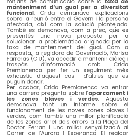
mitjans de comunicació sobre la
taxa de
manteniment d’un gual per a diversitat
funcional
. Crida demanava explicacions
sobre la reunió entre el Govern i la persona
afectada, així com la solució plantejada.
També es demanava, com a prec, que es
presentés una nova proposta per a
solucionar la problemàtica originada per la
taxa de manteniment del gual. Com a
resposta, la regidora de Governació, Marisa
Farreras (CiU), va accedir a mantenir diàleg i
traspàs d’informació amb Crida
Premianenca per fer un seguiment més
exhaustiu d’aquest cas i d’altres que es
puguin donar.
Per acabar, Crida Premianenca va entrar
una darrera pregunta sobre l’
aparcament i
les zones blaves i verdes
. Aquesta
demanava tant un informe sobre el
funcionament de les noves zones blaves i
verdes, com també una millor planificació
de les zones arrel dels errors a la Plaça del
Doctor Ferran i una millor senyalització al
Carrer de l’Aurora i Esperança. El regidor