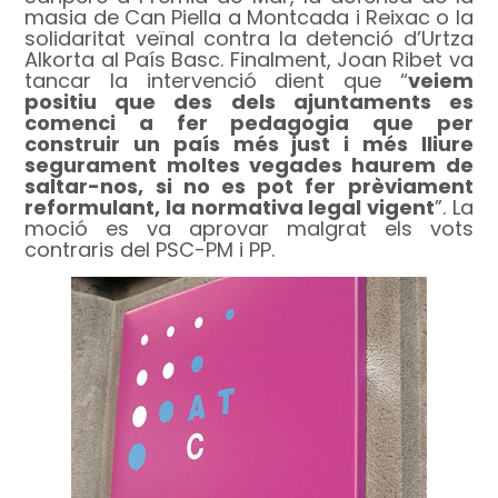
masia de Can Piella a Montcada i Reixac o la
solidaritat veïnal contra la detenció d’Urtza
Alkorta al País Basc. Finalment, Joan Ribet va
tancar la intervenció dient que “
veiem
positiu que des dels ajuntaments es
comenci a fer pedagogia que per
construir un país més just i més lliure
segurament moltes vegades haurem de
saltar-nos, si no es pot fer prèviament
reformulant, la normativa legal vigent
”. La
moció es va aprovar malgrat els vots
contraris del PSC-PM i PP.