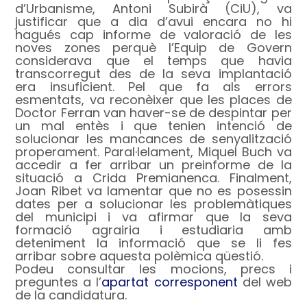
d’Urbanisme, Antoni Subirà (CiU), va
justificar que a dia d’avui encara no hi
hagués cap informe de valoració de les
noves zones perquè l’Equip de Govern
considerava que el temps que havia
transcorregut des de la seva implantació
era insuficient. Pel que fa als errors
esmentats, va reconèixer que les places de
Doctor Ferran van haver-se de despintar per
un mal entès i que tenien intenció de
solucionar les mancances de senyalització
properament. Paral·lelament, Miquel Buch va
accedir a fer arribar un preinforme de la
situació a Crida Premianenca. Finalment,
Joan Ribet va lamentar que no es posessin
dates per a solucionar les problemàtiques
del municipi i va afirmar que la seva
formació agrairia i estudiaria amb
deteniment la informació que se li fes
arribar sobre aquesta polèmica qüestió.
Podeu consultar les mocions, precs i
preguntes a l’
apartat corresponent
del web
de la candidatura.