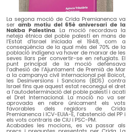
La segona moció de Crida Premianenca va
ser
amb motiu del 65è aniversari de la
Nakba Palestina
. La moció recordava la
neteja ètnica del poble palestí en mans de
l’Estat d’Israel iniciada el 1948, com a
conseqüència de la qual més del 70% de la
població indígena va haver de marxar de les
seves llars per convertir-se en refugiats. El
punt principal de la moció defensava
l’adhesió de l’Ajuntament de Premià de Mar
a la campanya civil internacional pel Boicot,
les Desinversions i Sancions (BDS) contra
Israel fins que aquest estat reconegui el dret
a l’autodeterminació del poble palestí i acati
el Dret Internacional. La moció no va ser
aprovada en rebre únicament els vots
favorables dels regidors de Crida
Premianenca i ICV-EUiA-E, l’abstenció del PP i
els vots contraris de CiU i PSC-PM.
Acabades les mocions, es va passar als
precs i preguntes presentats per Crida. La