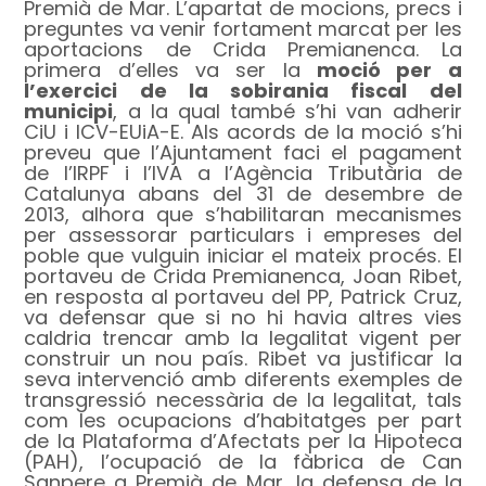
Premià de Mar. L’apartat de mocions, precs i
preguntes va venir fortament marcat per les
aportacions de Crida Premianenca. La
primera d’elles va ser la
moció per a
l’exercici de la sobirania fiscal del
municipi
, a la qual també s’hi van adherir
CiU i ICV-EUiA-E. Als acords de la moció s’hi
preveu que l’Ajuntament faci el pagament
de l’IRPF i l’IVA a l’Agència Tributària de
Catalunya abans del 31 de desembre de
2013, alhora que s’habilitaran mecanismes
per assessorar particulars i empreses del
poble que vulguin iniciar el mateix procés. El
portaveu de Crida Premianenca, Joan Ribet,
en resposta al portaveu del PP, Patrick Cruz,
va defensar que si no hi havia altres vies
caldria trencar amb la legalitat vigent per
construir un nou país. Ribet va justificar la
seva intervenció amb diferents exemples de
transgressió necessària de la legalitat, tals
com les ocupacions d’habitatges per part
de la Plataforma d’Afectats per la Hipoteca
(PAH), l’ocupació de la fàbrica de Can
Sanpere a Premià de Mar, la defensa de la