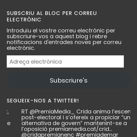
SUBSCRIU AL BLOC PER CORREU
ELECTRÒNIC
Introduïu el vostre correu electrònic per
subscriure-vos a aquest blog i rebre
notificacions d'entrades noves per correu
electrònic.
Adreça
electrònica
Subscriure's
SEGUEIX-NOS A TWITTER!
RT
@PremiaMedia_
Crida anima l’escenari
post-electoral i s’ofereix a propiciar “una
alternativa de govern” mantenint-se a
l’oposició
premiamedia.cat/crid…
@cridapremianenc
#premiademar