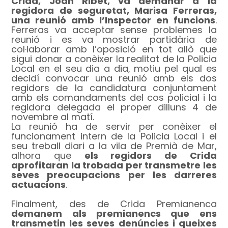
Crida, Joan Ribet, va demanar a la
regidora de seguretat, Marisa Ferreras,
una reunió amb l’Inspector en funcions
.
Ferreras va acceptar sense problemes la
reunió i es va mostrar partidària de
col·laborar amb l’oposició en tot allò que
sigui donar a conèixer la realitat de la Policia
Local en el seu dia a dia, motiu pel qual es
decidí convocar una reunió amb els dos
regidors de la candidatura conjuntament
amb els comandaments del cos policial i la
regidora delegada el proper dilluns 4 de
novembre al matí.
La reunió ha de servir per conèixer el
funcionament intern de la Policia Local i el
seu treball diari a la vila de Premià de Mar,
alhora que
els regidors de Crida
aprofitaran la trobada per transmetre les
seves preocupacions per les darreres
actuacions
.
Finalment, des de Crida Premianenca
demanem als premianencs que ens
transmetin les seves denúncies i queixes