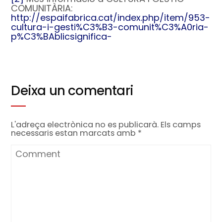
COMUNITÀRIA:
http://espaifabrica.cat/index.php/item/953-
cultura-i-gesti%C3%B3-comunit%C3%A0ria-
p%C3%BAblicsignifica-
Deixa un comentari
L'adreça electrònica no es publicarà.
Els camps
necessaris estan marcats amb
*