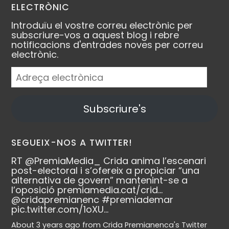
ELECTRÒNIC
Introduïu el vostre correu electrònic per
subscriure-vos a aquest blog i rebre
notificacions d'entrades noves per correu
electrònic.
Adreça
electrònica
Subscriure's
SEGUEIX-NOS A TWITTER!
RT
@PremiaMedia_
Crida anima l’escenari
post-electoral i s’ofereix a propiciar “una
alternativa de govern” mantenint-se a
l’oposició
premiamedia.cat/crid…
@cridapremianenc
#premiademar
pic.twitter.com/1oXU…
About 3 years ago
from
Crida Premianenca's Twitter