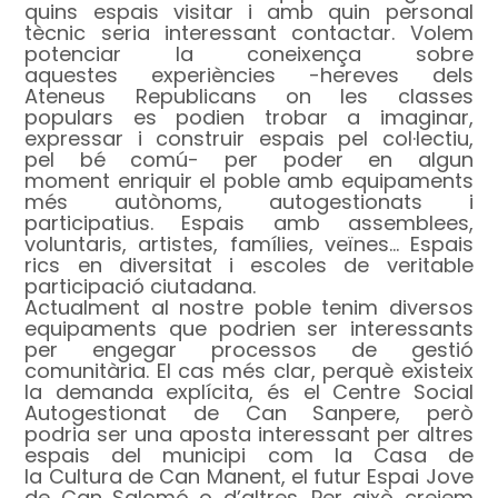
quins espais visitar i amb quin personal
tècnic seria interessant contactar. Volem
potenciar la coneixença sobre
aquestes experiències -hereves dels
Ateneus Republicans on les classes
populars es podien trobar a imaginar,
expressar i construir espais pel col·lectiu,
pel bé comú- per poder en algun
moment enriquir el poble amb equipaments
més autònoms, autogestionats i
participatius. Espais amb assemblees,
voluntaris, artistes, famílies, veïnes… Espais
rics en diversitat i escoles de veritable
participació ciutadana.
Actualment al nostre poble tenim diversos
equipaments que podrien ser interessants
per engegar processos de gestió
comunitària. El cas més clar, perquè existeix
la demanda explícita, és el Centre Social
Autogestionat de Can Sanpere, però
podria ser una aposta interessant per altres
espais del municipi com la Casa de
la Cultura de Can Manent, el futur Espai Jove
de Can Salomó o d’altres. Per això creiem