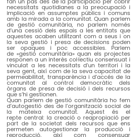
fan un pas des de la participació per cobrir
necessitats quotidianes a la preocupació i
implicació en assumptes públics i comuns
amb la mirada a la comunitat. Quan parlem
de gestió comunitària, no parlem només
d’una cessió dels espais a les entitats que
aquestes acaben utilitzant com a seus i on
la seva gestió i presa de decisions poden
ser opaques i poc accessibles. Parlem
de «gestió comunitària» quan els projectes
responen a un interès col·lectiu consensuat i
vinculat a les necessitats d’un territori i la
seva gent, així com de la seva capacitat de
permeabilitat, transparència i d’accés de la
comunitat al control democràtic dels
òrgans de presa de decisió i dels recursos
que s’hi gestionen.
Quan parlem de gestió comunitària ho fem
d’autogestió des de l’organització social de
la mateixa comunitat. Aquest és el
repte central: la creació o reapropiació per
part de la societat dels recursos que ens
permeten autogestionar la producció i
reproducció, així com consensuar