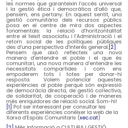
les normes que garanteixin l’accés universal
i la gestió ètica i democràtica d’allò que,
pensem, ens pertany. En aquest sentit, una
gestió comunitària dels recursos públics
posa en el centre de mira dos aspectes
fonamentals: la relació d’horitzontalitat
entre el teixit associatiu i l’Administració i el
retorn social de les polítiques públiques
des d’una perspectiva d’interès general.
[2]
Pensem que això reflecteix una nova
manera d’entendre el poble i el que és
comunitari, una nova manera d’entendre les
necessitats compartides i com ens
empoderem tots i totes per donar-hi
resposta.
Volem potenciar aquestes
experiències al poble perquè són expressió
de democràcia directa, de gestió col·lectiva,
de solidaritat, de cooperació i de maneres
més enriquidores de relació social. Som-hi!
[1]
Pot ser interessant per consultar les
diferents experiències conèixer la web de la
Xarxa d’Espais Comunitaris (
xec.cat
)
[2]
Més informació a CULTURA I GESTIÓ