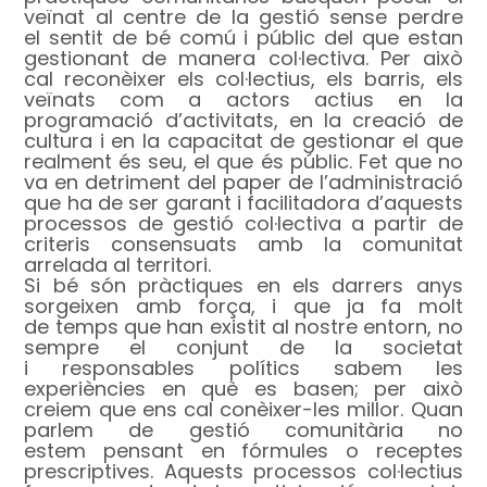
veïnat al centre de la gestió sense perdre
el sentit de bé comú i públic del que estan
gestionant de manera col·lectiva. Per això
cal reconèixer els col·lectius, els barris, els
veïnats com a actors actius en la
programació d’activitats, en la creació de
cultura i en la capacitat de gestionar el que
realment és seu, el que és públic. Fet que no
va en detriment del paper de l’administració
que ha de ser garant i facilitadora d’aquests
processos de gestió col·lectiva a partir de
criteris consensuats amb la comunitat
arrelada al territori.
Si bé són pràctiques en els darrers anys
sorgeixen amb força, i que ja fa molt
de temps que han existit al nostre entorn, no
sempre el conjunt de la societat
i responsables polítics sabem les
experiències en què es basen; per això
creiem que ens cal conèixer-les millor. Quan
parlem de gestió comunitària no
estem pensant en fórmules o receptes
prescriptives. Aquests processos col·lectius