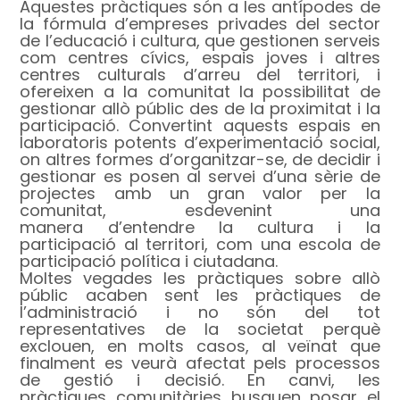
Aquestes pràctiques són a les antípodes de
la fórmula d’empreses privades del sector
de l’educació i cultura, que gestionen serveis
com centres cívics, espais joves i altres
centres culturals d’arreu del territori, i
ofereixen a la comunitat la possibilitat de
gestionar allò públic des de la proximitat i la
participació. Convertint aquests espais en
laboratoris potents d’experimentació social,
on altres formes d’organitzar-se, de decidir i
gestionar es posen al servei d’una sèrie de
projectes amb un gran valor per la
comunitat, esdevenint una
manera d’entendre la cultura i la
participació al territori, com una escola de
participació política i ciutadana.
Moltes vegades les pràctiques sobre allò
públic acaben sent les pràctiques de
l’administració i no són del tot
representatives de la societat perquè
exclouen, en molts casos, al veïnat que
finalment es veurà afectat pels processos
de gestió i decisió. En canvi, les
pràctiques comunitàries busquen posar el