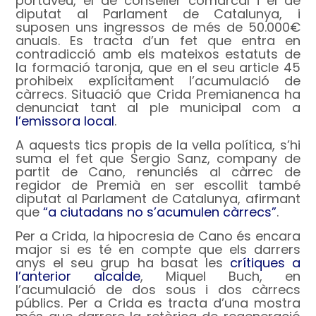
portaveu, el de conseller comarcal i el de
diputat al Parlament de Catalunya, i
suposen uns ingressos de més de 50.000€
anuals. Es tracta d’un fet que entra en
contradicció amb els mateixos estatuts de
la formació taronja, que en el seu article 45
prohibeix explícitament l’acumulació de
càrrecs. Situació que Crida Premianenca ha
denunciat tant al ple municipal com a
l’emissora local
.
A aquests tics propis de la vella política, s’hi
suma el fet que Sergio Sanz, company de
partit de Cano, renunciés al càrrec de
regidor de Premià en ser escollit també
diputat al Parlament de Catalunya, afirmant
que
“a ciutadans no s’acumulen càrrecs”
.
Per a Crida, la hipocresia de Cano és encara
major si es té en compte que els darrers
anys el seu grup ha basat les
crítiques a
l’anterior alcalde
, Miquel Buch, en
l’acumulació de dos sous i dos càrrecs
públics. Per a Crida es tracta d’una mostra