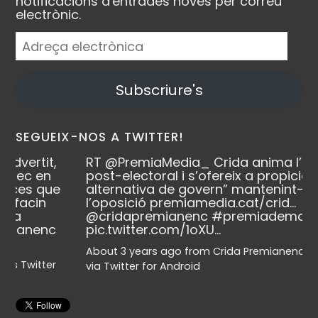
notificacions d'entrades noves per correu
electrònic.
Adreça
electrònica
Subscriure's
SEGUEIX-NOS A TWITTER!
RT
@PremiaMedia_
Crida anima l’escenari
post-electoral i s’ofereix a propiciar “una
alternativa de govern” mantenint-se a
l’oposició
premiamedia.cat/crid…
@cridapremianenc
#premiademar
pic.twitter.com/1oXU…
About 3 years ago
from
Crida Premianenca's Twitter
via
Twitter for Android