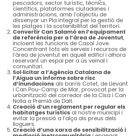
pescadors, sector turístic, tècnics,
científics, plataformes ciutadanes i
administracions, amb l’objectiu de
dissenyar un Pla Integral per la gestió de
les platges i la sostenibilitat del territori.
Convertir Can Salamó en l’equipament
de referència per a l’àrea de Joventut
,
incloent les funcions de Casal Jove.
Concentrant tots els serveis i recursos de
l’àrea de joventut en aquell edifici i alhora
reservant un espai per a ús veïnal i
comunitari.
Sol·licitar a l’Agència Catalana de
l’Aigua un informe sobre risc
d’inundacions
als barris Cotet, de Llevant
i Can Pou-Camp de Mar, provocat per la
urbanització del corredor de la Cisa i Can
Nolla a Premià de Dalt.
Creació d’un reglament per regular els
habitatges turístics
al nostre municipi i
evitar la pressió a l’alça als preus dels
lloguers.
Creació d’una xarxa de sensibilització i
mediació inetrcomunitària
i engegar