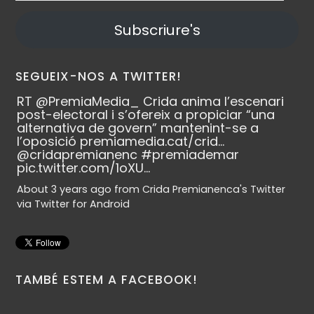
Subscriure's
SEGUEIX-NOS A TWITTER!
RT
@PremiaMedia_
Crida anima l’escenari
post-electoral i s’ofereix a propiciar “una
alternativa de govern” mantenint-se a
l’oposició
premiamedia.cat/crid…
@cridapremianenc
#premiademar
pic.twitter.com/1oXU…
About 3 years ago
from
Crida Premianenca's Twitter
via
Twitter for Android
TAMBÉ ESTEM A FACEBOOK!