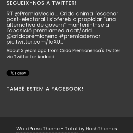
SEGUEIX-NOS A TWITTER!
RT
@PremiaMedia_
Crida anima l’escenari
post-electoral i s’ofereix a propiciar “una
alternativa de govern” mantenint-se a
l’oposició
premiamedia.cat/crid…
@cridapremianenc
#premiademar
pic.twitter.com/1oXU…
About 3 years ago
from
Crida Premianenca's Twitter
via
Twitter for Android
TAMBÉ ESTEM A FACEBOOK!
WordPress Theme - Total
by HashThemes