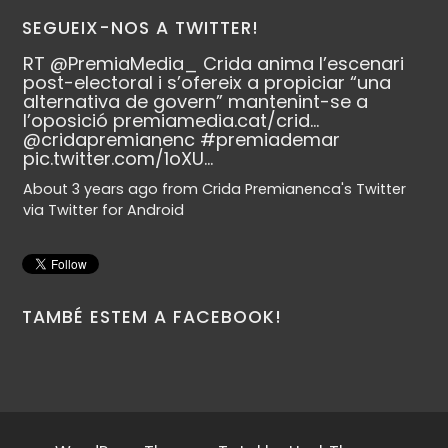
SEGUEIX-NOS A TWITTER!
RT
@PremiaMedia_
Crida anima l’escenari
post-electoral i s’ofereix a propiciar “una
alternativa de govern” mantenint-se a
l’oposició
premiamedia.cat/crid…
@cridapremianenc
#premiademar
pic.twitter.com/1oXU…
About 3 years ago
from
Crida Premianenca's Twitter
via
Twitter for Android
TAMBÉ ESTEM A FACEBOOK!