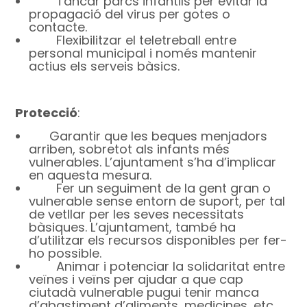
Tancar parcs infantils per evitar la
propagació del virus per gotes o
contacte.
Flexibilitzar el teletreball entre
personal municipal i només mantenir
actius els serveis bàsics.
Protecció
:
Garantir que les beques menjadors
arriben, sobretot als infants més
vulnerables. L’ajuntament s’ha d’implicar
en aquesta mesura.
Fer un seguiment de la gent gran o
vulnerable sense entorn de suport, per tal
de vetllar per les seves necessitats
bàsiques. L’ajuntament, també ha
d’utilitzar els recursos disponibles per fer-
ho possible.
Animar i potenciar la solidaritat entre
veïnes i veïns per ajudar a que cap
ciutadà vulnerable pugui tenir manca
d’abastiment d’aliments, medicines, etc.