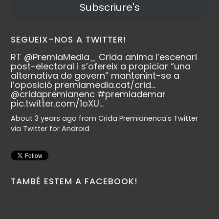
Subscriure's
SEGUEIX-NOS A TWITTER!
RT
@PremiaMedia_
Crida anima l’escenari
post-electoral i s’ofereix a propiciar “una
alternativa de govern” mantenint-se a
l’oposició
premiamedia.cat/crid…
@cridapremianenc
#premiademar
pic.twitter.com/1oXU…
About 3 years ago
from
Crida Premianenca's Twitter
via
Twitter for Android
TAMBÉ ESTEM A FACEBOOK!