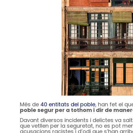
Més de
40 entitats del poble
, han fet el q
poble segur per a tothom i dir de manera
Davant diversos incidents i delictes va sa
que vetllen per la seguretat, no es pot men
acusacions racistes i d’odi que s’han arriba