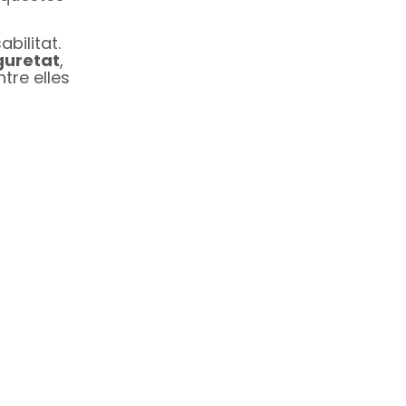
bilitat.
eguretat
,
tre elles