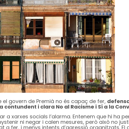
ue el govern de Premià no és capaç de fer,
defensa
 contundent i clara No al Racisme i Sí a la Con
ltar a xarxes socials l’alarma. Entenem que hi ha p
ystenir ni negar i calen mesures, però això no justi
t a fer, i menys intents d’agressió organitzats. El 