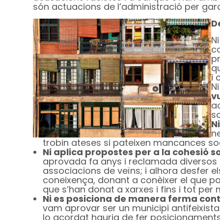
són actuacions de l’administració per garan
D
N
c
p
qu
i 
N
vu
a
so
N
n
trobin ateses si pateixen mancances soci
Ni aplica propostes per a la cohesió so
aprovada fa anys i reclamada diversos co
associacions de veïns; i alhora desfer e
coneixença, donant a conèixer el que pa
que s’han donat a xarxes i fins i tot per
Ni es posiciona de manera ferma contr
vam aprovar ser un municipi antifeixista
lo acordat hauria de fer posicionaments