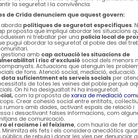
tir la seguretat i la convivència.
es de Crida denunciem que aquest govern:
i aborda
polítiques de seguretat específiques
. 
ap proposta que impliqui abordar les situacions q
rodueixen ni treballar per una
policia local de pro
e pugui abordar la seguretat al poble des del treb
comunitari.
i gestiona amb
cap actuació les situacions de
lnerabilitat i risc d’exclusió
social dels menors 
companyats. Actuacions que atenguin les proble
cials de fons. Atenció social, mediació, educació.
i dota suficientment els serveis socials
per atend
ecessitats de totes les veïnes del poble perquè a
als. On hi ha desigualtat hi ha inseguretat.
cial,
com la proposta de
xarxa de mediació comu
ps. Crear cohesió social entre entitats, col·lectiu
ls rumors amb dades, activant espais de relació i
ssa i desactivant falses informacions, com algun
 mitjans de comunicació.
a el racisme i el feixisme
, com hauria de fer do
. Minimitza els fets i els considera anecdòtics qu
 públics de rebuig i donar les vies per denunciar 