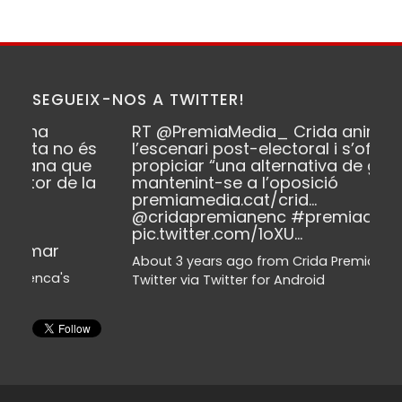
SEGUEIX-NOS A TWITTER!
RT
@PremiaMedia_
Crida anima
l’escenari post-electoral i s’ofereix a
propiciar “una alternativa de govern”
mantenint-se a l’oposició
premiamedia.cat/crid…
@cridapremianenc
#premiademar
pic.twitter.com/1oXU…
About 3 years ago
from
Crida Premianenca's
Twitter
via
Twitter for Android