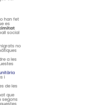
No han fet
ue es
ximitat
all social
migrats no
màtiques
re a les
questes
nitària
s i
es de les
nat que
an segons
aquestes