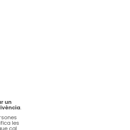
r un
vivència
.
ersones
fica les
que cal