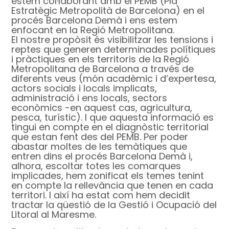
estem col·laborant amb el PEMB (Pla
Estratègic Metropolità de Barcelona) en el
procés Barcelona Demà i ens estem
enfocant en la Regió Metropolitana.
El nostre propòsit és visibilitzar les tensions i
reptes que generen determinades polítiques
i pràctiques en els territoris de la Regió
Metropolitana de Barcelona a través de
diferents veus (món acadèmic i d’expertesa,
actors socials i locals implicats,
administració i ens locals, sectors
econòmics -en aquest cas, agricultura,
pesca, turístic). I que aquesta informació es
tingui en compte en el diagnòstic territorial
que estan fent des del PEMB. Per poder
abastar moltes de les temàtiques que
entren dins el procés Barcelona Demà i,
alhora, escoltar totes les comarques
implicades, hem zonificat els temes tenint
en compte la rellevància que tenen en cada
territori. I així ha estat com hem decidit
tractar la qüestió de la Gestió i Ocupació del
Litoral al Maresme.