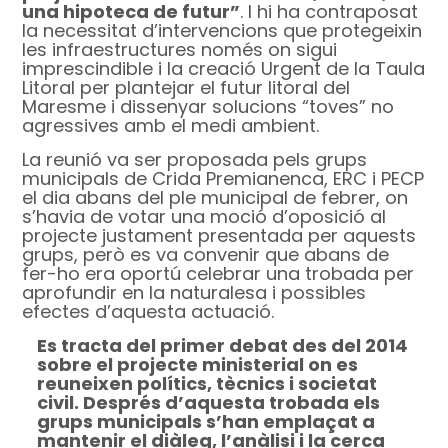
una hipoteca de futur”
. I hi ha contraposat
la necessitat d’intervencions que protegeixin
les infraestructures només on sigui
imprescindible i la creació Urgent de la Taula
Litoral per plantejar el futur litoral del
Maresme i dissenyar solucions “toves” no
agressives amb el medi ambient.
La reunió va ser proposada pels grups
municipals de Crida Premianenca, ERC i PECP
el dia abans del ple municipal de febrer, on
s’havia de votar una moció d’oposició al
projecte justament presentada per aquests
grups, però es va convenir que abans de
fer-ho era oportú celebrar una trobada per
aprofundir en la naturalesa i possibles
efectes d’aquesta actuació.
Es tracta del primer debat des del 2014
sobre el projecte ministerial on es
reuneixen polítics, tècnics i societat
civil. Després d’aquesta trobada els
grups municipals s’han emplaçat a
mantenir el diàleg, l’anàlisi i la cerca