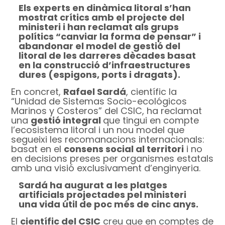
Els experts en dinàmica litoral s’han
mostrat crítics amb el projecte del
ministeri i han reclamat als grups
polítics “canviar la forma de pensar” i
abandonar el model de gestió del
litoral de les darreres dècades basat
en la construcció d’infraestructures
dures (espigons, ports i dragats).
En concret,
Rafael Sardá
, científic la
“Unidad de Sistemas Socio-ecológicos
Marinos y Costeros” del CSIC, ha reclamat
una
gestió integral
que tingui en compte
l’ecosistema litoral i un nou model que
segueixi les recomanacions internacionals:
basat en el
consens social al territori
i no
en decisions preses per organismes estatals
amb una visió exclusivament d’enginyeria.
Sardá ha augurat a les platges
artificials projectades pel ministeri
una vida útil de poc més de cinc anys.
El
científic del CSIC
creu que en comptes de