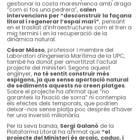
gestionar la costa maresmenca amb draga
“com si fos una pedrera”,
calen
intervencions per “desconstruir la façana
litoral i regenerar l’espai marí”
, pensant
en el trasllat d’infraestructures com el tren a
mig termini i en la recuperació de la
dinàmica natural.
César Mösso
, professor i membre del
Laboratori d’ingenieria Marítima de la UPC,
també ha donat per amortitzat l’actual
projecte del ministeri. Segons aquest
enginyer,
no té sentit construir més
espigons, ja que sense aportació natural
de sediments aquests no creen platges
.
Sobre el projecte ha afirmat que “no
garanteix la fixació de sorra” ni contempla
els efectes dels temporals, que podrien
deixar-nos sense platja poc després d’haver
fer una inversió milionària.
Per la seva banda,
Sergi Galanó
de la
Plataforma Litoral ha afirmat que
“el
projecte del Ministeri és arcaic, caduc, i