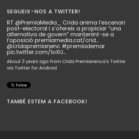
SEGUEIX-NOS A TWITTER!
RT
@PremiaMedia_
Crida anima l’escenari
post-electoral i s’ofereix a propiciar “una
alternativa de govern” mantenint-se a
l’oposició
premiamedia.cat/crid…
@cridapremianenc
#premiademar
pic.twitter.com/1oXU…
About 3 years ago
from
Crida Premianenca's Twitter
via
Twitter for Android
TAMBÉ ESTEM A FACEBOOK!