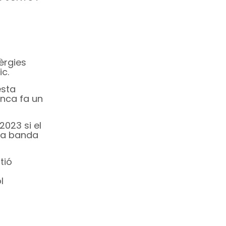
èrgies
ic.
esta
enca fa un
2023 si el
tra banda
tió
l