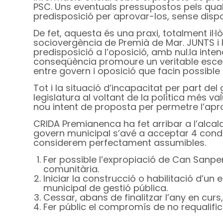
PSC. Uns eventuals pressupostos pels quals 
predisposició per aprovar-los, sense disp
De fet, aquesta és una praxi, totalment il·
sociovergència de Premià de Mar. JUNTS i
predisposició a l’oposició, amb nul.la inte
conseqüència promoure un veritable escena
entre govern i oposició que facin possible 
Tot i la situació d’incapacitat per part d
legislatura al voltant de la política més 
nou intent de proposta per permetre l’apr
CRIDA Premianenca ha fet arribar a l’alcald
govern municipal s’avé a acceptar 4 condi
considerem perfectament assumibles.
Fer possible l’expropiació de Can Sanpere
comunitària.
Iniciar la construcció o habilitació d’un
municipal de gestió pública.
Cessar, abans de finalitzar l’any en cur
Fer públic el compromís de no requalific