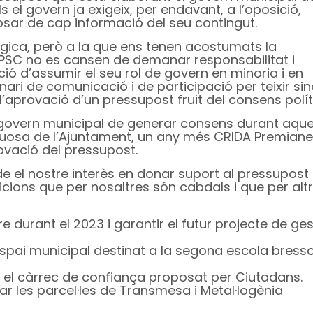
el govern ja exigeix, per endavant, a l’oposició,
osar de cap informació del seu contingut.
lògica, però a la que ens tenen acostumats la
 PSC no es cansen de demanar responsabilitat i
nció d’assumir el seu rol de govern en minoria i en
ri de comunicació i de participació per teixir sin
l’aprovació d’un pressupost fruit del consens polít
el govern municipal de generar consens durant aqu
valuosa de l’Ajuntament, un any més CRIDA Premian
ovació del pressupost.
e el nostre interès en donar suport al pressupost 
cions que per nosaltres són cabdals i que per al
 durant el 2023 i garantir el futur projecte de ges
 espai municipal destinat a la segona escola bresso
s, el càrrec de confiança proposat per Ciutadans.
ar les parcel·les de Transmesa i Metal·logènia