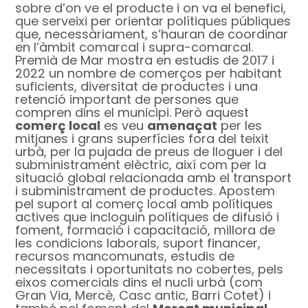
sobre d’on ve el producte i on va el benefici,
que serveixi per orientar polítiques públiques
que, necessàriament, s’hauran de coordinar
en l’àmbit comarcal i supra-comarcal.
Premià de Mar mostra en estudis de 2017 i
2022 un nombre de comerços per habitant
suficients, diversitat de productes i una
retenció important de persones que
compren dins el municipi. Però aquest
comerç local
es veu
amenaçat
per les
mitjanes i grans superfícies fora del teixit
urbà, per la pujada de preus de lloguer i del
subministrament elèctric, així com per la
situació global relacionada amb el transport
i subministrament de productes. Apostem
pel suport al comerç local amb polítiques
actives que incloguin polítiques de difusió i
foment, formació i capacitació, millora de
les condicions laborals, suport financer,
recursos mancomunats, estudis de
necessitats i oportunitats no cobertes, pels
eixos comercials dins el nucli urbà (com
Gran Via, Mercè, Casc antic, Barri Cotet) i