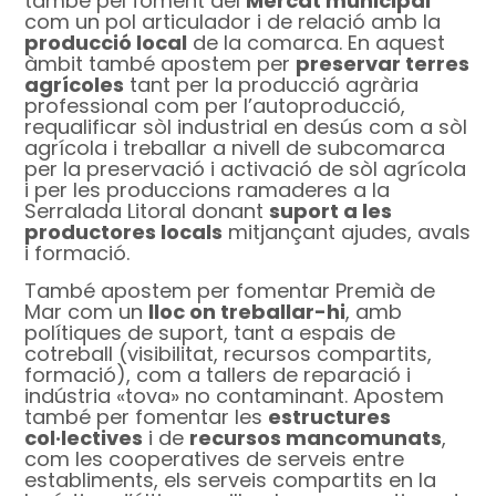
també pel foment del
Mercat municipal
com un pol articulador i de relació amb la
producció local
de la comarca. En aquest
àmbit també apostem per
preservar terres
agrícoles
tant per la producció agrària
professional com per l’autoproducció,
requalificar sòl industrial en desús com a sòl
agrícola i treballar a nivell de subcomarca
per la preservació i activació de sòl agrícola
i per les produccions ramaderes a la
Serralada Litoral donant
suport a les
productores locals
mitjançant ajudes, avals
i formació.
També apostem per fomentar Premià de
Mar com un
lloc on treballar-hi
, amb
polítiques de suport, tant a espais de
cotreball (visibilitat, recursos compartits,
formació), com a tallers de reparació i
indústria «tova» no contaminant. Apostem
també per fomentar les
estructures
col·lectives
i de
recursos mancomunats
,
com les cooperatives de serveis entre
establiments, els serveis compartits en la