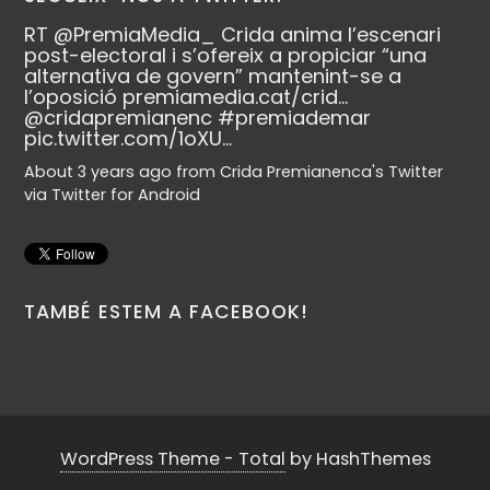
RT
@PremiaMedia_
Crida anima l’escenari
post-electoral i s’ofereix a propiciar “una
alternativa de govern” mantenint-se a
l’oposició
premiamedia.cat/crid…
@cridapremianenc
#premiademar
pic.twitter.com/1oXU…
About 3 years ago
from
Crida Premianenca's Twitter
via
Twitter for Android
TAMBÉ ESTEM A FACEBOOK!
WordPress Theme - Total
by HashThemes