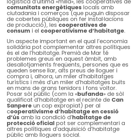
logística d’última «milla», les cooperatives de
comunitats energètiques
locals amb
ciutadania i comerços (que puguin disposar
de cobertes públiques on fer instal·lacions
de producció), les
cooperatives de
consum
i el
cooperativisme d’habitatge
.
Un aspecte important en el qual l’economia
solidària pot complementar altres polítiques
és el de l’habitatge. Premià de Mar té
problemes greus en aquest àmbit, amb
desallotjaments freqüents, persones que es
queden sense llar, alts preus de lloguer i
compra i, alhora, un miler d’habitatges
turístics i més d’un miler d’habitatges buits
en mans de grans tenidors i fons voltor.
Posar sòl públic (com la «
bufanda
» de sòl
qualificat d’habitatge en el recinte de
Can
Sanpere
un cop expropiat) per al
c
ooperativisme d’habitatge en cessió
d’ús
amb la condició d’
habitatge de
protecció oficial
pot ser complementari a
altres polítiques d’adquisició d’habitatge
públic amb lloguers social.