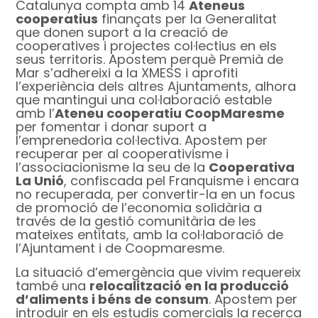
Catalunya compta amb 14
Ateneus
cooperatius
finançats per la Generalitat
que donen suport a la creació de
cooperatives i projectes col·lectius en els
seus territoris. Apostem perquè Premià de
Mar s’adhereixi a la XMESS i aprofiti
l’experiència dels altres Ajuntaments, alhora
que mantingui una col·laboració estable
amb l’
Ateneu cooperatiu CoopMaresme
per fomentar i donar suport a
l’emprenedoria col·lectiva. Apostem per
recuperar per al cooperativisme i
l’associacionisme la seu de la
Cooperativa
La Unió
, confiscada pel Franquisme i encara
no recuperada, per convertir-la en un focus
de promoció de l’economia solidària a
través de la gestió comunitària de les
mateixes entitats, amb la col·laboració de
l’Ajuntament i de Coopmaresme.
La situació d’emergència que vivim requereix
també una
relocalització en la producció
d’aliments i béns de consum
. Apostem per
introduir en els estudis comercials la recerca