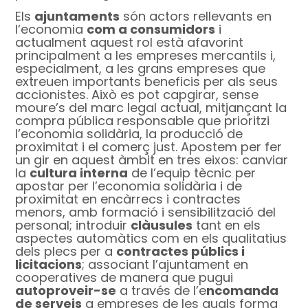
Els
ajuntaments
són actors rellevants en
l’economia
com a consumidors
i
actualment aquest rol està afavorint
principalment a les empreses mercantils i,
especialment, a les grans empreses que
extreuen importants beneficis per als seus
accionistes. Això es pot capgirar, sense
moure’s del marc legal actual, mitjançant la
compra pública responsable que prioritzi
l’economia solidària, la producció de
proximitat i el comerç just. Apostem per fer
un gir en aquest àmbit en tres eixos: canviar
la
cultura interna
de l’equip tècnic per
apostar per l’economia solidària i de
proximitat en encàrrecs i contractes
menors, amb formació i sensibilització del
personal; introduir
clàusules
tant en els
aspectes automàtics com en els qualitatius
dels plecs per a
contractes públics i
licitacions
; associant l’ajuntament en
cooperatives de manera que pugui
autoproveir-se
a través de l’e
ncomanda
de serveis
a empreses de les quals forma