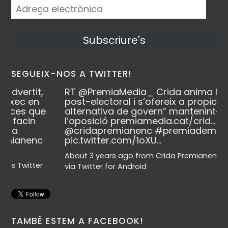
Adreça
electrònica
Subscriure's
SEGUEIX-NOS A TWITTER!
t,
RT
@PremiaMedia_
Crida anima l’escenari
n
post-electoral i s’ofereix a propiciar “una
que
alternativa de govern” mantenint-se a
n
l’oposició
premiamedia.cat/crid…
@cridapremianenc
#premiademar
nc
pic.twitter.com/1oXU…
About 3 years ago
from
Crida Premianenca's Twitter
er
via
Twitter for Android
TAMBÉ ESTEM A FACEBOOK!