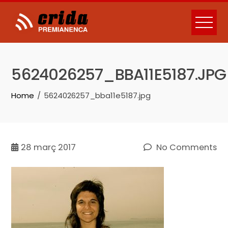
Skip
to
content
5624026257_BBA11E5187.JPG
Home
5624026257_bba11e5187.jpg
28
març 2017
No Comments