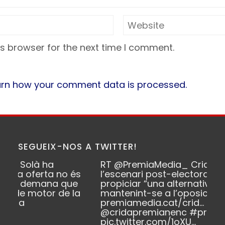
s browser for the next time I comment.
arn how your comment data is processed.
SEGUEIX-NOS A TWITTER!
RT
@PremiaMedia_
Crida anima
és
l’escenari post-electoral i s’ofereix a
e
propiciar “una alternativa de govern”
la
mantenint-se a l’oposició
premiamedia.cat/crid…
@cridapremianenc
#premiademar
pic.twitter.com/1oXU…