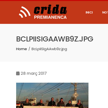
Skip
to
content
INICI
NOT
BCLPIISIGAAWB9Z.JPG
Home
BcLpIiSIgAAwb9z.jpg
28
març 2017