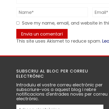
Save my name, email, and website in thi
This site uses Akismet to reduce spam.
Le
SUBSCRIU AL BLOC PER CORREU
ELECTRÒNIC
RT
@PremiaMedia_
Marta Solà ha
advertit, però, que aquesta oferta no 
Introduïu el vostre correu electrònic per
"un xec en blanc" sinó que demana qu
subscriure-vos a aquest blog i rebre
les forces que poden fer de motor de 
notificacions d'entrades noves per correu
maniobra facin una aposta
electrònic.
programàtica adequada
Adreça
premiamedia.cat/crid…