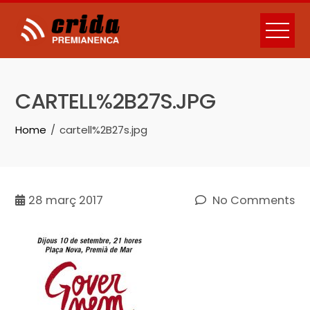
Skip
to
content
CARTELL%2B27S.JPG
Home
cartell%2B27s.jpg
28
març 2017
No Comments