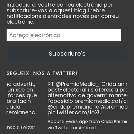
Introduïu el vostre correu electrònic per
subscriure-vos a aquest blog i rebre
notificacions d'entrades noves per correu
electrònic.
Adreça
electrònica
Subscriure's
SEGUEIX-NOS A TWITTER!
rtit,
RT
@PremiaMedia_
Crida anima l’escena
c en
post-electoral i s’ofereix a propiciar “una
s que
alternativa de govern” mantenint-se a
cin
l’oposició
premiamedia.cat/crid…
@cridapremianenc
#premiademar
nenc
pic.twitter.com/1oXU…
About 3 years ago
from
Crida Premianenca's Twitt
itter
via
Twitter for Android