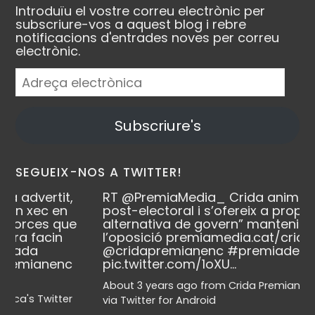
Introduïu el vostre correu electrònic per
subscriure-vos a aquest blog i rebre
notificacions d'entrades noves per correu
electrònic.
Adreça
electrònica
Subscriure's
SEGUEIX-NOS A TWITTER!
,
RT
@PremiaMedia_
Crida anima l’escenari
n
post-electoral i s’ofereix a propiciar “una
ue
alternativa de govern” mantenint-se a
l’oposició
premiamedia.cat/crid…
@cridapremianenc
#premiademar
c
pic.twitter.com/1oXU…
About 3 years ago
from
Crida Premianenca's Twitter
er
via
Twitter for Android