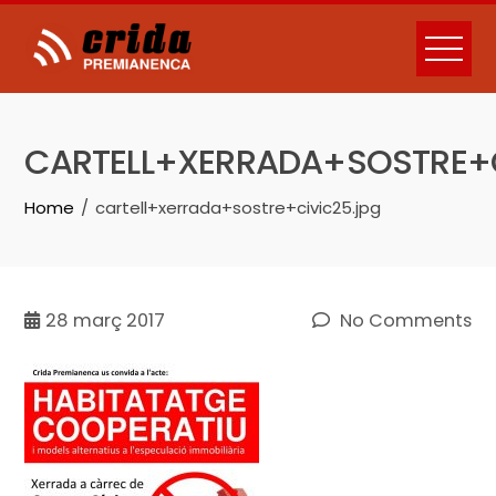
Skip
to
content
CARTELL+XERRADA+SOSTRE+C
Home
cartell+xerrada+sostre+civic25.jpg
28
març 2017
No Comments