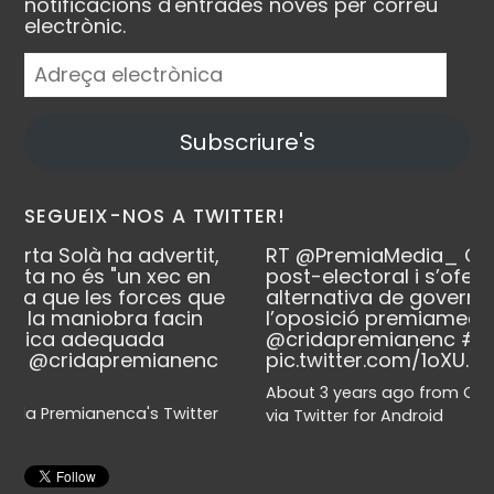
notificacions d'entrades noves per correu
electrònic.
Adreça
electrònica
Subscriure's
SEGUEIX-NOS A TWITTER!
dvertit,
RT
@PremiaMedia_
Crida anima l’esc
 xec en
post-electoral i s’ofereix a propiciar 
rces que
alternativa de govern” mantenint-se 
 facin
l’oposició
premiamedia.cat/crid…
da
@cridapremianenc
#premiademar
mianenc
pic.twitter.com/1oXU…
About 3 years ago
from
Crida Premianenca's T
s Twitter
via
Twitter for Android