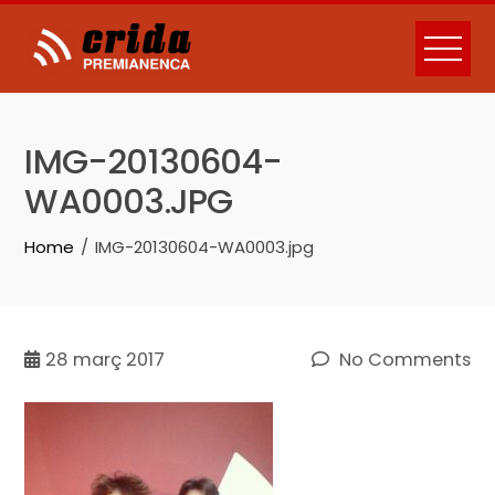
Skip
to
content
IMG-20130604-
WA0003.JPG
Home
IMG-20130604-WA0003.jpg
28
març 2017
No Comments