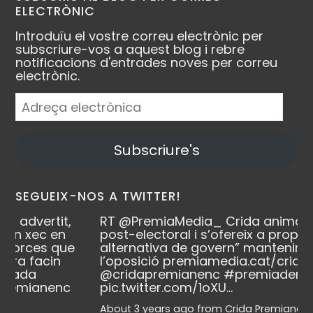
ELECTRÒNIC
Introduïu el vostre correu electrònic per
subscriure-vos a aquest blog i rebre
notificacions d'entrades noves per correu
electrònic.
Adreça
electrònica
Subscriure's
SEGUEIX-NOS A TWITTER!
it,
RT
@PremiaMedia_
Crida anima l’escenari
en
post-electoral i s’ofereix a propiciar “una
que
alternativa de govern” mantenint-se a
n
l’oposició
premiamedia.cat/crid…
@cridapremianenc
#premiademar
nc
pic.twitter.com/1oXU…
About 3 years ago
from
Crida Premianenca's Twitter