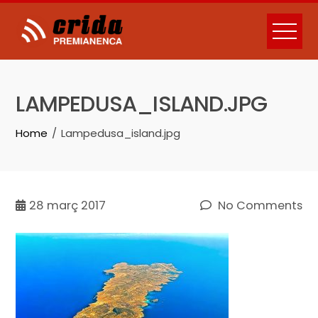
Skip
to
content
LAMPEDUSA_ISLAND.JPG
Home
Lampedusa_island.jpg
28
març 2017
No Comments