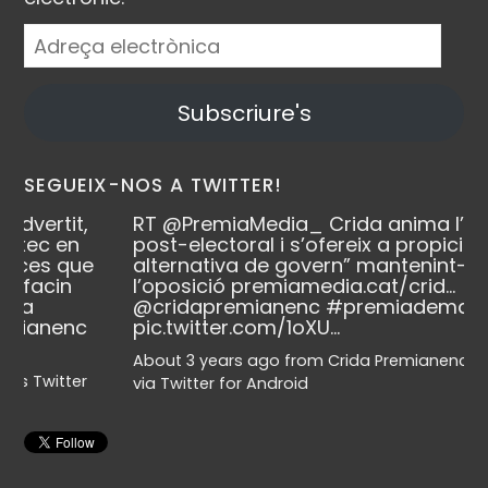
Adreça
electrònica
Subscriure's
SEGUEIX-NOS A TWITTER!
,
RT
@PremiaMedia_
Crida anima l’escenari
post-electoral i s’ofereix a propiciar “una
ue
alternativa de govern” mantenint-se a
l’oposició
premiamedia.cat/crid…
@cridapremianenc
#premiademar
c
pic.twitter.com/1oXU…
About 3 years ago
from
Crida Premianenca's Twitter
r
via
Twitter for Android