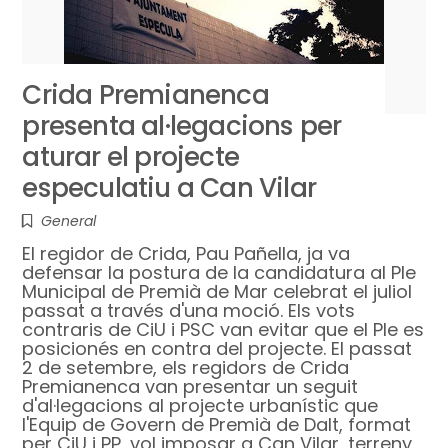
Crida Premianenca
presenta al·legacions per
aturar el projecte
especulatiu a Can Vilar
General
El regidor de Crida, Pau Pañella, ja va
defensar la postura de la candidatura al Ple
Municipal de Premià de Mar celebrat el juliol
passat a través d'una moció. Els vots
contraris de CiU i PSC van evitar que el Ple es
posicionés en contra del projecte. El passat
2 de setembre, els regidors de Crida
Premianenca van presentar un seguit
d'al·legacions al projecte urbanístic que
l'Equip de Govern de Premià de Dalt, format
per CiU i PP, vol imposar a Can Vilar, terreny