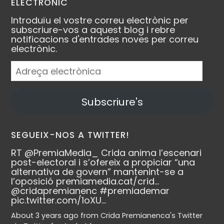
ELECTRÒNIC
Introduïu el vostre correu electrònic per
subscriure-vos a aquest blog i rebre
notificacions d'entrades noves per correu
electrònic.
Adreça
electrònica
Subscriure's
SEGUEIX-NOS A TWITTER!
RT
@PremiaMedia_
Crida anima l’escenari
post-electoral i s’ofereix a propiciar “una
alternativa de govern” mantenint-se a
l’oposició
premiamedia.cat/crid…
@cridapremianenc
#premiademar
pic.twitter.com/1oXU…
About 3 years ago
from
Crida Premianenca's Twitter