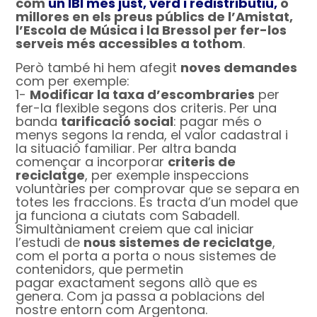
com
un IBI més just, verd i redistributiu,
o
millores en els preus públics de l’Amistat,
l’Escola de Música i la Bressol per fer-los
serveis més accessibles a tothom
.
Però també hi hem afegit
noves demandes
com per exemple:
1-
Modificar la taxa d’escombraries
per
fer-la flexible segons dos criteris. Per una
banda
tarificació social
: pagar més o
menys segons la renda, el valor cadastral i
la situació familiar. Per altra banda
començar a incorporar
criteris de
reciclatge
, per exemple inspeccions
voluntàries per comprovar que se separa en
totes les fraccions. Es tracta d’un model que
ja funciona a ciutats com Sabadell.
Simultàniament creiem que cal iniciar
l’estudi de
nous sistemes de reciclatge
,
com el porta a porta o nous sistemes de
contenidors, que permetin
pagar exactament segons allò que es
genera. Com ja passa a poblacions del
nostre entorn com Argentona.