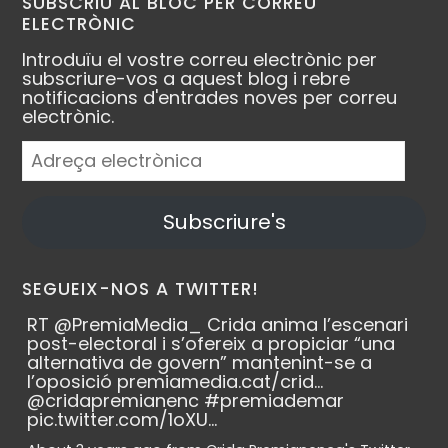
SUBSCRIU AL BLOC PER CORREU
ELECTRÒNIC
Introduïu el vostre correu electrònic per
subscriure-vos a aquest blog i rebre
notificacions d'entrades noves per correu
electrònic.
Adreça
electrònica
Subscriure's
SEGUEIX-NOS A TWITTER!
RT
@PremiaMedia_
Crida anima l’escenari
post-electoral i s’ofereix a propiciar “una
alternativa de govern” mantenint-se a
l’oposició
premiamedia.cat/crid…
@cridapremianenc
#premiademar
pic.twitter.com/1oXU…