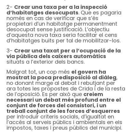
2-
Crear una taxa per a la inspecció
d’habitatges desocupats
. Que es pagaria
només en cas de verificar que s’és
propietari d’un habitatge permanentment
desocupat sense justificació. L’objectiu
d’aquesta nova taxa seria facilitar el cens
d’habitatges buits per tal de mobilitzar-los.
3-
Crear una taxat per a l’ocupació de la
via pública dels caixers automàtics
situats a l’exterior dels bancs.
Malgrat tot, un cop més
el govern ha
mostrat la poca predisposició al diàleg
,
no donant marge al debat i rebutjant per
ara totes les propostes de Crida i de la resta
de l’oposició. Es per això que
creiem
necessari un debat més profund entre el
conjunt de forces del consistori, i un
treball conjunt de les forces d’esquerres
per introduir criteris socials, d’igualtat en
l’accés al serveis públics i ambientals en els
impostos, taxes i preus públics del municipi.