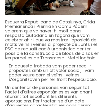
Esquerra Republicana de Catalunya, Crida
Premianenca i Premià En Comú Podem
valorem que va haver-hi molt bona
resposta ciutadana en l’àgora que vam
celebrar ahir i que va mostrar l’oposició de
molts veïns i veïnes al projecte de Junts i el
PSC de requalificació urbanística per fer
possible la construcció de blocs de pisos en
les parcel·les de Transmesa i Metal·logènia.
En aquesta trobada vam poder recollir
propostes amb un alt valor social, i vam
poder veure com el veïns i veïnes
s’organitzaven per fer front l’especulació.
Un centenar de persones van seguir tot
l’acte i d’altres espontànies es van anant
aturant tot escoltant les diferents
aportacions. Per tractar-se d’un acte
d’aquestes característiques considerem