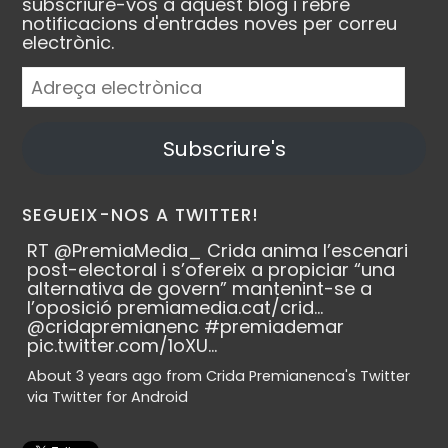
subscriure-vos a aquest blog i rebre
notificacions d'entrades noves per correu
electrònic.
Adreça
electrònica
Subscriure's
SEGUEIX-NOS A TWITTER!
RT
@PremiaMedia_
Crida anima l’escenari
post-electoral i s’ofereix a propiciar “una
alternativa de govern” mantenint-se a
l’oposició
premiamedia.cat/crid…
@cridapremianenc
#premiademar
pic.twitter.com/1oXU…
About 3 years ago
from
Crida Premianenca's Twitter
via
Twitter for Android