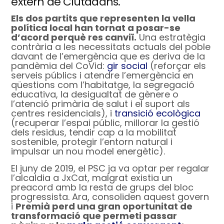
extern de Ciutadans.
Els dos partits que representen la vella
política local han tornat a posar-se
d’acord perquè res canviï.
Una estratègia
contrària a les necessitats actuals del poble
davant de l’emergència que es deriva de la
pandèmia del CoVid:
gir social
(reforçar els
serveis públics i atendre l’emergència en
qüestions com l’habitatge, la segregació
educativa, la desigualtat de gènere o
l’atenció primària de salut i el suport als
centres residencials), i
transició ecològica
(recuperar l’espai públic, millorar la gestió
dels residus, tendir cap a la mobilitat
sostenible, protegir l’entorn natural i
impulsar un nou model energètic).
El juny de 2019, el PSC ja va optar per regalar
l’alcaldia a JxCat, malgrat existia un
preacord amb la resta de grups del bloc
progressista. Ara, consoliden aquest govern
i
Premià perd una gran oportunitat de
transformació que permeti passar