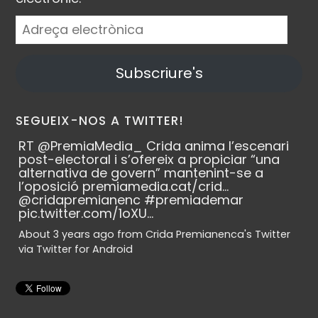
Adreça
electrònica
Subscriure's
SEGUEIX-NOS A TWITTER!
RT
@PremiaMedia_
Crida anima l’escenari
post-electoral i s’ofereix a propiciar “una
alternativa de govern” mantenint-se a
l’oposició
premiamedia.cat/crid…
@cridapremianenc
#premiademar
pic.twitter.com/1oXU…
About 3 years ago
from
Crida Premianenca's Twitter
via
Twitter for Android