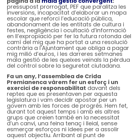
pàgina a la
mala gestió convergent
:
pressupost prorrogat, PEF que paralitza les
inversions, incapacitat d’elaborar un mapa
escolar que reforci l’educació pública,
abandonament de les entitats de cultura i
festes, negligència i ocultació d’informació
en ll’expropiació per fer la futura rotonda del
camí del mig que ha portat a una resolució
contrària a l’Ajuntament que obliga a pagar
mig milió d’euros, i les darreres setmanes
mala gestió de les queixes veïnals la pèrdua
del control sobre la seguretat ciutadana.
Fa un any, l’assemblea de Crida
Premianenca vàrem fer un esforç i un
exercici de responsabilitat
davant dels
reptes que es presentaven per aquesta
legislatura i vam decidir apostar per un
govern amb les forces de progrés. Hem fet,
durant tot aquest temps i amb els altres
grups que creien també en la necessitat
d’un canvi, una feina tenaç i lleial, sense
esmerçar esforços ni idees per a assolir
aquest objectiu. Arribant al punt de