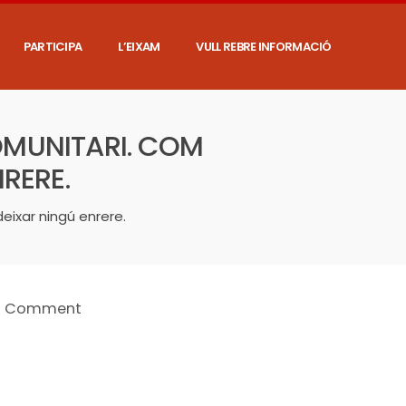
PARTICIPA
L’EIXAM
VULL REBRE INFORMACIÓ
OMUNITARI. COM
RERE.
eixar ningú enrere.
1 Comment