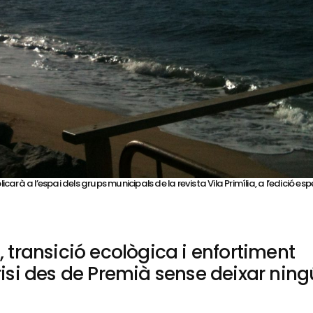
rà a l’espai dels grups municipals de la revista Vila Primília, a l’edició espe
, transició ecològica i enfortiment
risi des de Premià sense deixar ning