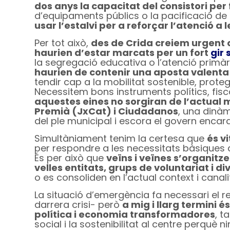
dos anys la capacitat del consistori per 
d’equipaments públics o la pacificació de 
usar l’estalvi per a reforçar l’atenció a
Per tot això,
des de Crida creiem urgent 
haurien d’estar marcats per un fort
gir 
la segregació educativa o l’atenció primària
haurien de contenir una aposta valenta
tendir cap a la mobilitat sostenible, proteg
Necessitem bons instruments polítics, fis
aquestes eines no sorgiran de l’actual 
Premià (JxCat) i Ciudadanos
, una dinàm
del ple municipal i escora el govern encar
Simultàniament tenim la certesa que
és vi
per respondre a les necessitats bàsiques d
És per això que
veïns i veïnes s’organitz
velles entitats, grups de voluntariat i 
o es consoliden en l’actual context i canal
La situació d’emergència fa necessari el 
darrera crisi- però
a mig i llarg termini
política i economia transformadores
, t
social i la sostenibilitat al centre perquè n