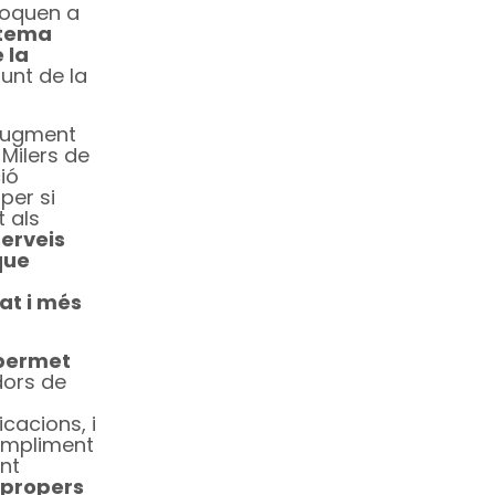
aboquen a
istema
 la
unt de la
l’augment
 Milers de
ió
per si
 als
erveis
que
at i més
 permet
dors de
cacions, i
ompliment
ent
 propers