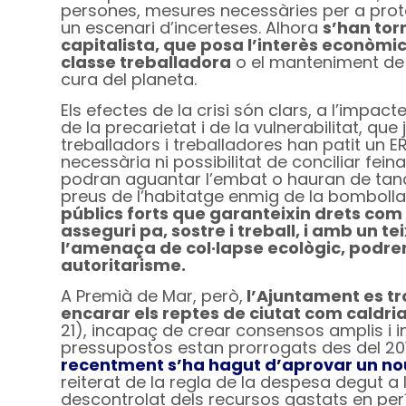
persones, mesures necessàries per a proteg
un escenari d’incerteses. Alhora
s’han torn
capitalista, que posa l’interès econòmi
classe treballadora
o el manteniment de 
cura del planeta.
Els efectes de la crisi són clars, a l’impac
de la precarietat i de la vulnerabilitat, qu
treballadors i treballadores han patit un E
necessària ni possibilitat de conciliar fein
podran aguantar l’embat o hauran de tanca
preus de l’habitatge enmig de la bombolla 
públics forts que garanteixin drets com 
asseguri pa, sostre i treball, i amb un t
l’amenaça de col·lapse ecològic, podrem
autoritarisme.
A Premià de Mar, però,
l’Ajuntament es tr
encarar els reptes de ciutat com caldri
21), incapaç de crear consensos amplis i i
pressupostos estan prorrogats des del 2018
recentment s’ha hagut d’aprovar un nou
reiterat de la regla de la despesa degut a 
descontrolat dels recursos gastats en per