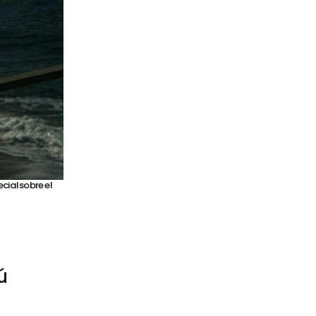
cial sobre el
ú