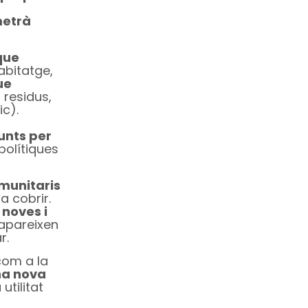
etrà
que
abitatge,
ue
s residus,
ic).
unts per
polítiques
comunitaris
a cobrir.
 noves i
 apareixen
r.
com a la
una nova
utilitat