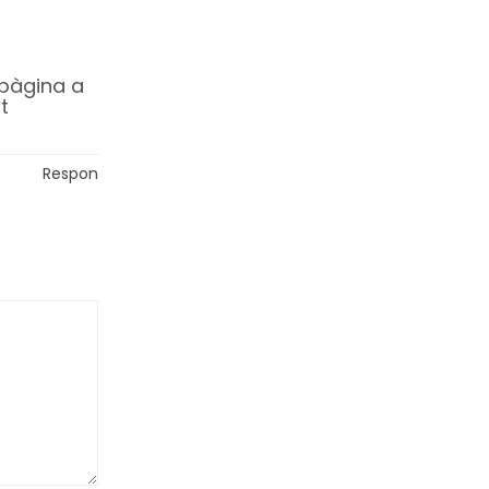
 pàgina a
t
Respon