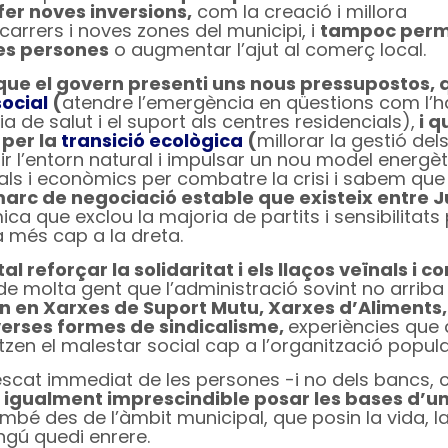
fer noves inversions,
com la creació i millora
carrers i noves zones del municipi, i
tampoc perm
 les persones
o augmentar l’ajut al comerç local.
que el govern presenti uns nous pressupostos, 
social
(
atendre l’emergència en qüestions com l’h
 de salut i el suport als centres residencials),
i q
 per la
transició ecològica
(
millorar la gestió del
ir l’entorn natural i impulsar un nou model energèt
cals i econòmics per combatre la crisi i sabem que
marc de negociació estable que existeix entre J
ica que exclou la majoria de partits i sensibilitats 
a més cap a la dreta.
tal reforçar la solidaritat i els llaços veïnals i 
e molta gent que l’administració sovint no arriba 
en en Xarxes de Suport Mutu, Xarxes d’Aliments,
diverses formes de sindicalisme,
experiències que
itzen el malestar social cap a l’organització popula
rescat immediat de les persones -i no dels bancs, 
 és igualment imprescindible posar les bases d’
ambé des de l’àmbit municipal, que posin la vida, la 
ingú quedi enrere.