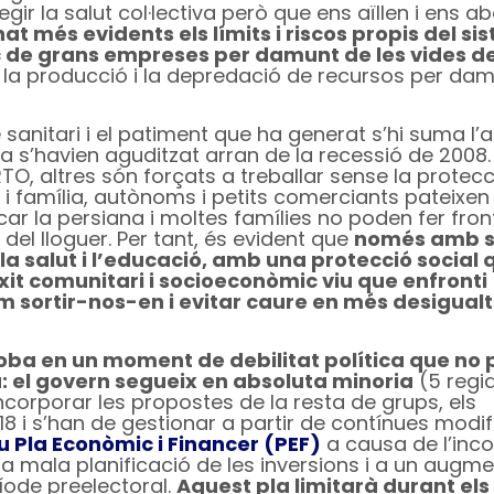
ir la salut col·lectiva però que ens aïllen i ens 
at més evidents els límits i riscos propis del s
c de grans empreses per damunt de les vides de
la producció i la depredació de recursos per dam
te sanitari i el patiment que ha generat s’hi suma 
e ja s’havien aguditzat arran de la recessió de 2008.
RTO, altres són forçats a treballar sense la protecc
a i família, autònoms i petits comerciants pateixen 
r la persiana i moltes famílies no poden fer front
del lloguer. Per tant, és evident que
només amb s
la salut i l’educació, amb una protecció social 
eixit comunitari i socioeconòmic viu que enfronti
 sortir-nos-en i evitar caure en més desigualt
oba en un moment de debilitat política que no
a: el govern segueix en absoluta minoria
(5 regi
ncorporar les propostes de la resta de grups, els
 i s’han de gestionar a partir de contínues modifi
 Pla Econòmic i Financer (PEF)
a causa de l’inc
la mala planificació de les inversions i a un augm
íode preelectoral.
Aquest pla limitarà durant els