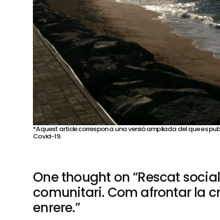
*Aquest article correspon a una versió ampliada del que es publica
Covid-19.
One thought on “
Rescat social
comunitari. Com afrontar la c
enrere.
”