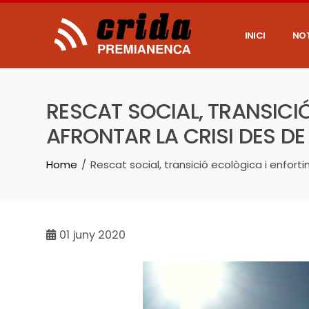
Skip
to
content
INICI
NOT
RESCAT SOCIAL, TRANSICI
AFRONTAR LA CRISI DES DE
Home
Rescat social, transició ecològica i enfort
01
juny 2020